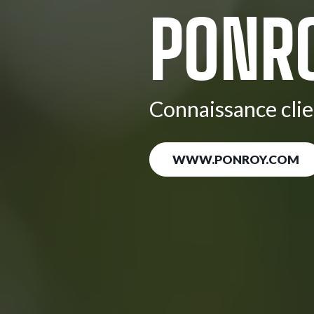
PONR
Connaissance clie
WWW.PONROY.COM