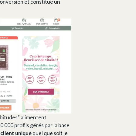
conversion et constitue un
bitudes” alimentent
 000 profils gérés par la base
n
client unique
quel que soit le