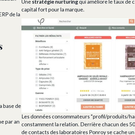
Une
stratégie nurturing
qui améliore le taux de 
capital fort pour la marque.
ERP de la
s
la base de
Les données consommateurs “profil/produits/ha
e par an
constamment la relation. Derrière chacun des 500
de contacts des laboratoires Ponroy se cache u