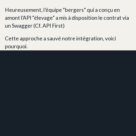
Heureusement, l’équipe “bergers” qui a conçu en
amont l’API “élevage” a mis à disposition le contrat via
un Swagger (Cf. API First)
Cette approche a sauvé notre intégration, voici
pourquoi.
Un Swagger repose sur une OpenAPI specification
décrite en JSON.
En inspectant le code source de la documentation, j’ai
donc pu obtenir la spec OpenAPI. Code source
Swagger