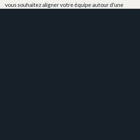
vous souhaitez aligner votre équipe autour d’une
vision commune ?
Vous souhaitez bien appréhender les problématiques
techniques et fonctionnelles ?
DÉCOUVRIR L’OFFRE
Faisons connaissance ?
ÉCRIVEZ-NOUS
Linkedin
LOCATION DE SALLE
REJOIGNEZ-NOUS
MENTIONS LÉGALES
CONTACT